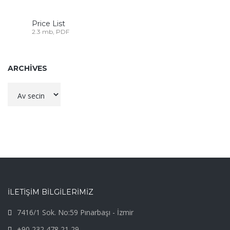
Price List
2.3 mb, PDF
ARCHIVES
Archives
İLETİŞİM BİLGİLERİMİZ
7416/1 Sok. No:59 Pınarbaşı - İzmir
+90 232 478 21 29