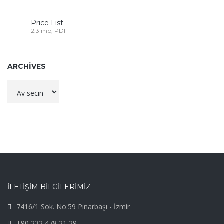
Price List
2.3 mb, PDF
ARCHIVES
Archives
İLETİŞİM BİLGİLERİMİZ
7416/1 Sok. No:59 Pınarbaşı - İzmir
+90 232 478 21 29