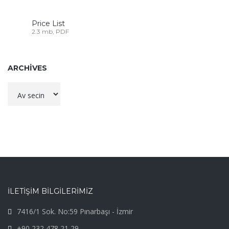
Price List
2.3 mb, PDF
ARCHIVES
Archives
İLETİŞİM BİLGİLERİMİZ
7416/1 Sok. No:59 Pınarbaşı - İzmir
+90 232 478 21 29