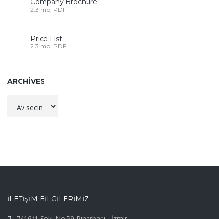
Company Brochure
2.3 mb, PDF
Price List
2.3 mb, PDF
ARCHIVES
Archives
İLETİŞİM BİLGİLERİMİZ
7416/1 Sok. No:59 Pınarbaşı - İzmir