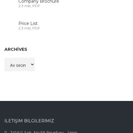
Company Brochure
2.3 mb, PDF
Price List
2.3 mb, PDF
ARCHIVES
Archives
İLETİŞİM BİLGİLERİMİZ
7416/1 Sok. No:59 Pınarbaşı - İzmir