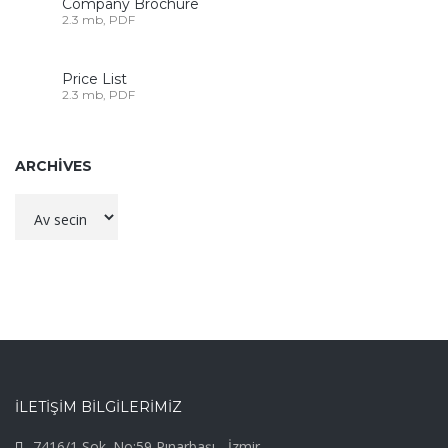
Company Brochure
2.3 mb, PDF
Price List
2.3 mb, PDF
ARCHIVES
Archives
İLETİŞİM BİLGİLERİMİZ
7416/1 Sok. No:59 Pınarbaşı - İzmir